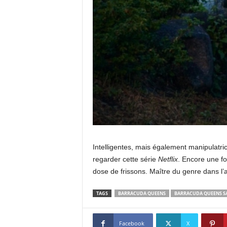
Intelligentes, mais également manipulatri
regarder cette série
Netflix
. Encore une fo
dose de frissons. Maître du genre dans l’a
TAGS
BARRACUDA QUEENS
BARRACUDA QUEENS SA
Facebook
X