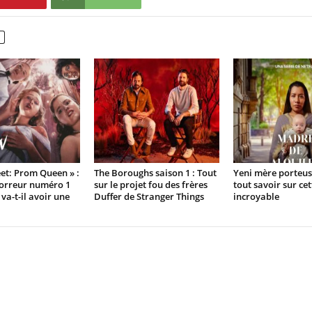
eet: Prom Queen » :
The Boroughs saison 1 : Tout
Yeni mère porteuse
horreur numéro 1
sur le projet fou des frères
tout savoir sur cet
 va-t-il avoir une
Duffer de Stranger Things
incroyable