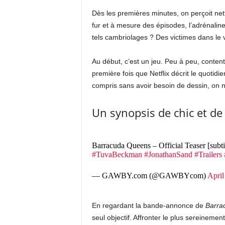
Dès les premières minutes, on perçoit ne
fur et à mesure des épisodes, l’adrénalin
tels cambriolages ? Des victimes dans le v
Au début, c’est un jeu. Peu à peu, content
première fois que Netflix décrit le quotid
compris sans avoir besoin de dessin, on n
Un synopsis de chic et de
Barracuda Queens – Official Teaser [subti
#TuvaBeckman
#JonathanSand
#Trailers
— GAWBY.com (@GAWBYcom)
April
En regardant la bande-annonce de
Barra
seul objectif. Affronter le plus sereineme