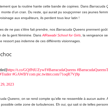
ttement que la routine hante cette bande de copines. Dans
Barracuda 
e monte d’un cran. Du reste, qui aurait pu soupçonner ces jeunes femm
oisinage aux enquêteurs, ils perdent tous leur latin !
es de ne pas s’être fait prendre, nos
Barracuda Queens
prennent goût à
ien de la gent féminine. Dans
AlRawabi School for Girls
, la vengeance sem
e ressort pas indemne de ces différents visionnages.
 choc
tled]
https://t.co/GQfPdUZywF
#BarracudaQueens
#BarracudaQueensTr
#Trailer
#GAWBYcom
pic.twitter.com/71oqR7Vj9p
 29, 2023
cuda Queens
, on se rend compte qu’elle ne ressemble à aucun autre. A
nt possible cette zone de turbulences. Eh oui, qui sait si de telles pers