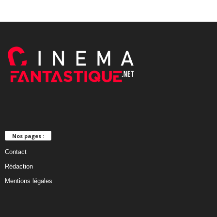
Nos pages :
Contact
Rédaction
Mentions légales