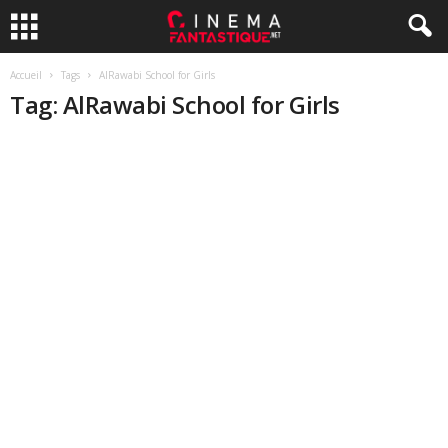
Accueil
Tags
AlRawabi School for Girls
Tag: AlRawabi School for Girls