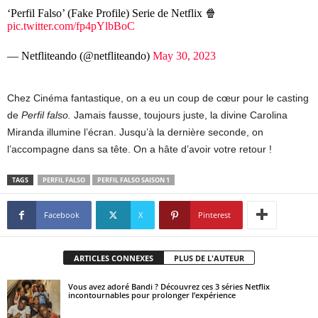
‘Perfil Falso’ (Fake Profile) Serie de Netflix 🍿
pic.twitter.com/fp4pYlbBoC
— Netfliteando (@netfliteando)
May 30, 2023
Chez Cinéma fantastique, on a eu un coup de cœur pour le casting
de
Perfil falso.
Jamais fausse, toujours juste, la divine Carolina
Miranda illumine l’écran. Jusqu’à la dernière seconde, on
l’accompagne dans sa tête. On a hâte d’avoir votre retour !
TAGS
PERFIL FALSO
PERFIL FALSO SAISON 1
Facebook
X
Pinterest
ARTICLES CONNEXES
PLUS DE L'AUTEUR
Vous avez adoré Bandi ? Découvrez ces 3 séries Netflix
incontournables pour prolonger l’expérience