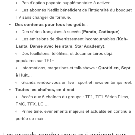
Pas d’option payante supplémentaire à activer.
Les abonnés Netflix bénéficient de l’intégralité du bouquet
TV sans changer de formule.
Des contenus pour tous les goûts
:
Des séries françaises à succès (
Panda
,
Zodiaque
).
Les émissions de divertissement incontournables (
Koh-
Lanta
,
Danse avec les stars
,
Star Academy
).
Des feuilletons, téléfilms, et documentaires déjà
populaires sur TF1+.
Informations, magazines et talk-shows :
Quotidien
,
Sept
à Huit
…
Grands rendez-vous en live : sport et news en temps réel.
Toutes les chaînes, en direct
:
Accès aux 6 chaînes du groupe : TF1, TF1 Séries Films,
TMC, TFX, LCI…
Prime time, événements majeurs et actualité en continu à
portée de main.
Les grands rendez-vous qui arrivent sur